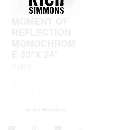
MOMENT OF
REFLECTION
MONOCHROM
E 30"X 24"
Preis
0,00 £
Anzahl
*
In den Warenkorb