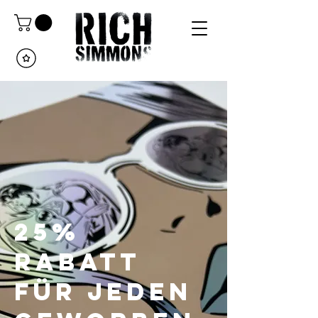
25%
Rabatt
für jeden