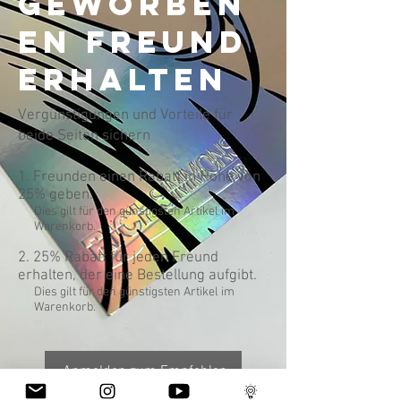
geworben
en Freund
erhalten
Vergünstigungen und Vorteile für
beide Seiten sichern
Freunden einen Rabatt in Höhe von
25% geben.
Dies gilt für den günstigsten Artikel im
Warenkorb.
25% Rabatt für jeden Freund
erhalten, der eine Bestellung aufgibt.
Dies gilt für den günstigsten Artikel im
Warenkorb.
Anmelden zum Empfehlen