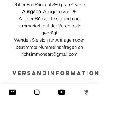
Glitter Foil Print auf 380 g / m² Karte
Ausgabe:
Ausgabe von 25
Auf der Rückseite signiert und
nummeriert, auf der Vorderseite
geprägt
Wenden Sie sich
für Anfragen oder
bestimmte
Nummernanfragen
an
richsimmonsart@gmail.com
VERSANDINFORMATION
Stücke können weltweit versendet
ART INFO
werden.
Skullerflies represent transition. A
PAYMENT PLANS
metamorphosis from negative to
positive, pain to freedom.
I have several payment plans built into
The best works of art stem from an
the shop to chose from, with Klarna,
emotional journey and explore the
Clearpay and Paypal offering different
spectrum of emotions we all face but the